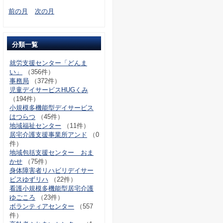
前の月
次の月
分類一覧
就労支援センター「どんま
い」
（356件）
事務局
（372件）
児童デイサービスHUGくみ
（194件）
小規模多機能型デイサービス
はつらつ
（45件）
地域福祉センター
（11件）
居宅介護支援事業所アンド
（0
件）
地域包括支援センター おま
かせ
（75件）
身体障害者リハビリデイサー
ビスゆずリハ
（22件）
看護小規模多機能型居宅介護
ゆごころ
（23件）
ボランティアセンター
（557
件）