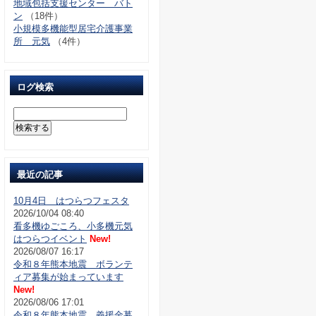
地域包括支援センター バト
ン
（18件）
小規模多機能型居宅介護事業
所 元気
（4件）
ログ検索
最近の記事
10月4日 はつらつフェスタ
2026/10/04 08:40
看多機ゆごころ、小多機元気
はつらつイベント
New!
2026/08/07 16:17
令和８年熊本地震 ボランテ
ィア募集が始まっています
New!
2026/08/06 17:01
令和８年熊本地震 義援金募