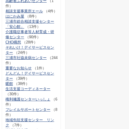
高齢者ふれあいセンター
（1
件）
相談支援事業所エール
（4件）
はにかみ屋
（8件）
三浦市総合相談支援センター
「安心館」
（13件）
介護職従事者等人材育成・研
修センター
（90件）
CHO構想
（28件）
それいけ！デイサービスセン
ター
（24件）
三浦市社協未病センター
（244
件）
重要なお知らせ
（1件）
どんどん！デイサービスセン
ター
（39件）
暖館
（38件）
生活支援コーディネーター
（30件）
権利擁護センターいっしょ
（6
件）
フレイルサポートセンター
（8
件）
地域包括支援センター リン
ク
（7件）