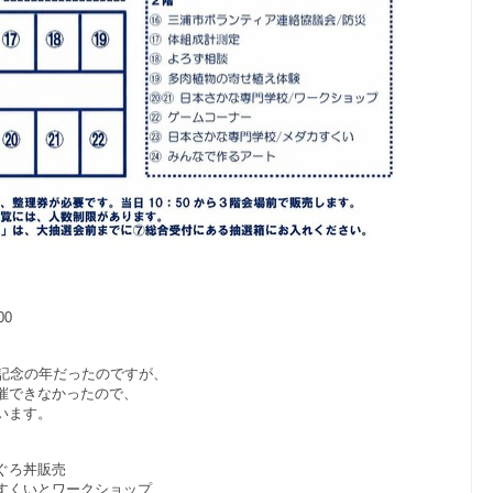
00
の記念の年だったのですが、
催できなかったので、
います。
ぐろ丼販売
すくいとワークショップ