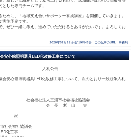
度、新しい仕組みとして立ち上げるもので、認知症が疑われる高齢者等
的とした専門チームです。
るために、「地域支え合いサポーター養成講座」を開催していきます。
で実施予定です。
で、ぜひ一緒に考え、進めていただけるとありがたいです。よろしくお
2026年07月31日(金)10時43分
この記事のURL
事務局
会安心館照明器具LED化改修工事について
公告
会安心館照明器具LED化改修工事について、次のとおり一般競争入札
三浦市社会福祉協議会
 杉 山 実
記
浦市社会福祉協議会
化工事