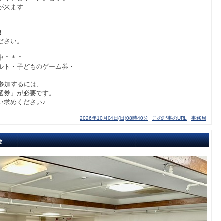
が来ます
！
ださい。
中＊＊＊
ルト・子どものゲーム券・
参加するには、
選券」が必要です。
お買い求めください♪
2026年10月04日(日)08時40分
この記事のURL
事務局
会