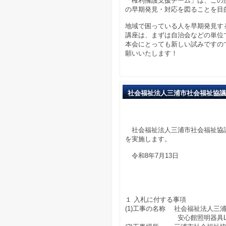
「権利擁護支援チーム」は、この
の早期発見・対応を図ることを目
地域で困っている人を早期発見す
講座は、まずは自治会などの単位
本会にとっても新しい試みですの
願いいたします！
社会福祉法人三浦市社会福祉協議
入札
社会福祉法人三浦市社会福祉協議
を実施します。
令和8年7月13日
社会福祉法人
会 長
１ 入札に付する事項
(1)工事の名称 社会福祉法人三
安心館照明器具LED