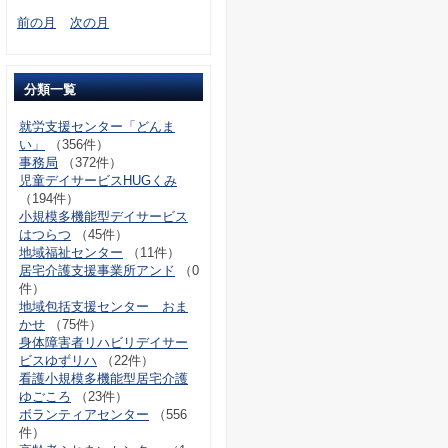
前の月
次の月
分類一覧
就労支援センター「どんま
い」
（356件）
事務局
（372件）
児童デイサービスHUGくみ
（194件）
小規模多機能型デイサービス
はつらつ
（45件）
地域福祉センター
（11件）
居宅介護支援事業所アンド
（0
件）
地域包括支援センター おま
かせ
（75件）
身体障害者リハビリデイサー
ビスゆずリハ
（22件）
看護小規模多機能型居宅介護
ゆごころ
（23件）
ボランティアセンター
（556
件）