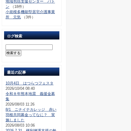
地域包括支援センター バト
ン
（18件）
小規模多機能型居宅介護事業
所 元気
（3件）
ログ検索
最近の記事
10月4日 はつらつフェスタ
2026/10/04 08:40
令和８年熊本地震 義援金募
集
2026/08/03 11:26
8/1 ニナイテカレッジ 赤い
羽根共同募金ってなに？ 実
施しました
2026/08/03 10:06
2026.7.31 権利擁護支援の勉