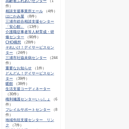
高齢者ふれあいセンター
（1
件）
相談支援事業所エール
（4件）
はにかみ屋
（8件）
三浦市総合相談支援センター
「安心館」
（13件）
介護職従事者等人材育成・研
修センター
（90件）
CHO構想
（28件）
それいけ！デイサービスセン
ター
（24件）
三浦市社協未病センター
（244
件）
重要なお知らせ
（1件）
どんどん！デイサービスセン
ター
（39件）
暖館
（38件）
生活支援コーディネーター
（30件）
権利擁護センターいっしょ
（6
件）
フレイルサポートセンター
（8
件）
地域包括支援センター リン
ク
（7件）