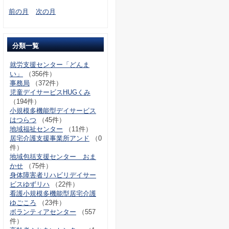
前の月
次の月
分類一覧
就労支援センター「どんま
い」
（356件）
事務局
（372件）
児童デイサービスHUGくみ
（194件）
小規模多機能型デイサービス
はつらつ
（45件）
地域福祉センター
（11件）
居宅介護支援事業所アンド
（0
件）
地域包括支援センター おま
かせ
（75件）
身体障害者リハビリデイサー
ビスゆずリハ
（22件）
看護小規模多機能型居宅介護
ゆごころ
（23件）
ボランティアセンター
（557
件）