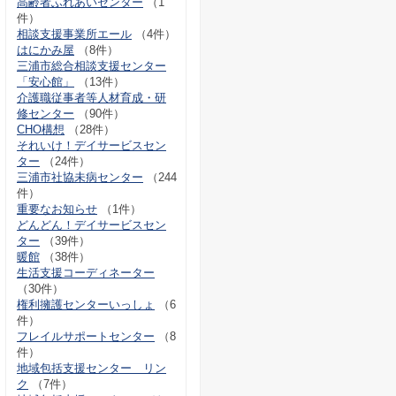
高齢者ふれあいセンター
（1
件）
相談支援事業所エール
（4件）
はにかみ屋
（8件）
三浦市総合相談支援センター
「安心館」
（13件）
介護職従事者等人材育成・研
修センター
（90件）
CHO構想
（28件）
それいけ！デイサービスセン
ター
（24件）
三浦市社協未病センター
（244
件）
重要なお知らせ
（1件）
どんどん！デイサービスセン
ター
（39件）
暖館
（38件）
生活支援コーディネーター
（30件）
権利擁護センターいっしょ
（6
件）
フレイルサポートセンター
（8
件）
地域包括支援センター リン
ク
（7件）