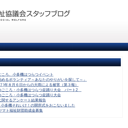
ごころ、小多機はつらつイベント
始めるボランティア～あなたのやりがいを探して～」
令和７)年８月６日からの大雨による被害（第３報）
ゆごころ・小多機はつらつ盆踊り大会 パート2
ゆごころ・小多機はつらつ盆踊り大会
に関するアンケート結果報告
8.4 小多機それいけ！の開所式をおこないました
度ヤマト福祉財団助成金募集