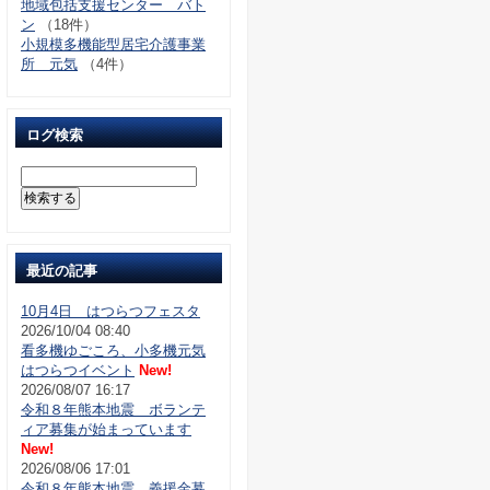
地域包括支援センター バト
ン
（18件）
小規模多機能型居宅介護事業
所 元気
（4件）
ログ検索
最近の記事
10月4日 はつらつフェスタ
2026/10/04 08:40
看多機ゆごころ、小多機元気
はつらつイベント
New!
2026/08/07 16:17
令和８年熊本地震 ボランテ
ィア募集が始まっています
New!
2026/08/06 17:01
令和８年熊本地震 義援金募