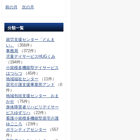
前の月
次の月
分類一覧
就労支援センター「どんま
い」
（356件）
事務局
（372件）
児童デイサービスHUGくみ
（194件）
小規模多機能型デイサービス
はつらつ
（45件）
地域福祉センター
（11件）
居宅介護支援事業所アンド
（0
件）
地域包括支援センター おま
かせ
（75件）
身体障害者リハビリデイサー
ビスゆずリハ
（22件）
看護小規模多機能型居宅介護
ゆごころ
（23件）
ボランティアセンター
（557
件）