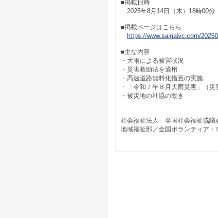
■掲載日時
2025年8月14日（木）18時00分
■掲載ページはこちら
https://www.saigaivc.com/2025
■主な内容
・大雨による被害状況
・災害救助法を適用
・高速道路無料化措置の実施
・「令和７年８月大雨災害」（災
・被災地の社協の動き
社会福祉法人 全国社会福祉協議
地域福祉部／全国ボランティア・