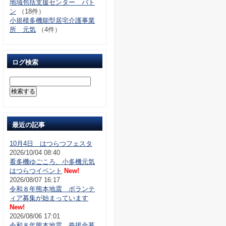
地域包括支援センター バト
ン
（18件）
小規模多機能型居宅介護事業
所 元気
（4件）
ログ検索
最近の記事
10月4日 はつらつフェスタ
2026/10/04 08:40
看多機ゆごころ、小多機元気
はつらつイベント
New!
2026/08/07 16:17
令和８年熊本地震 ボランテ
ィア募集が始まっています
New!
2026/08/06 17:01
令和８年熊本地震 義援金募