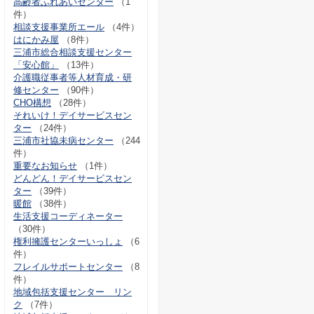
高齢者ふれあいセンター
（1
件）
相談支援事業所エール
（4件）
はにかみ屋
（8件）
三浦市総合相談支援センター
「安心館」
（13件）
介護職従事者等人材育成・研
修センター
（90件）
CHO構想
（28件）
それいけ！デイサービスセン
ター
（24件）
三浦市社協未病センター
（244
件）
重要なお知らせ
（1件）
どんどん！デイサービスセン
ター
（39件）
暖館
（38件）
生活支援コーディネーター
（30件）
権利擁護センターいっしょ
（6
件）
フレイルサポートセンター
（8
件）
地域包括支援センター リン
ク
（7件）