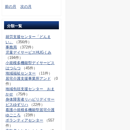
前の月
次の月
分類一覧
就労支援センター「どんま
い」
（356件）
事務局
（372件）
児童デイサービスHUGくみ
（194件）
小規模多機能型デイサービス
はつらつ
（45件）
地域福祉センター
（11件）
居宅介護支援事業所アンド
（0
件）
地域包括支援センター おま
かせ
（75件）
身体障害者リハビリデイサー
ビスゆずリハ
（22件）
看護小規模多機能型居宅介護
ゆごころ
（23件）
ボランティアセンター
（557
件）