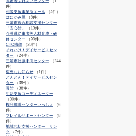
高齢者ふれあいセンター
（1
件）
相談支援事業所エール
（4件）
はにかみ屋
（8件）
三浦市総合相談支援センター
「安心館」
（13件）
介護職従事者等人材育成・研
修センター
（90件）
CHO構想
（28件）
それいけ！デイサービスセン
ター
（24件）
三浦市社協未病センター
（244
件）
重要なお知らせ
（1件）
どんどん！デイサービスセン
ター
（39件）
暖館
（38件）
生活支援コーディネーター
（30件）
権利擁護センターいっしょ
（6
件）
フレイルサポートセンター
（8
件）
地域包括支援センター リン
ク
（7件）