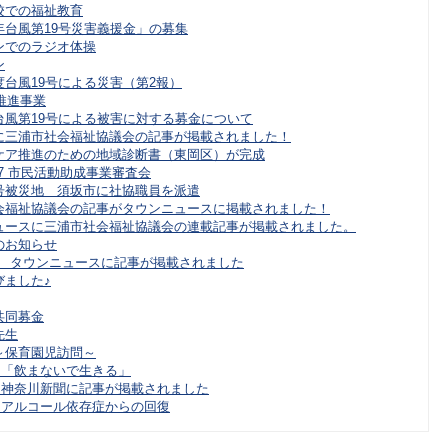
校での福祉教育
年台風第19号災害義援金」の募集
ンでのラジオ体操
ン
度台風19号による災害（第2報）
推進事業
台風第19号による被害に対する募金について
に三浦市社会福祉協議会の記事が掲載されました！
ケア推進のための地域診断書（東岡区）が完成
0.17 市民活動助成事業審査会
号被災地 須坂市に社協職員を派遣
会福祉協議会の記事がタウンニュースに掲載されました！
ュースに三浦市社会福祉協議会の連載記事が掲載されました。
のお知らせ
10.4 タウンニュースに記事が掲載されました
びました♪
共同募金
先生
～保育園児訪問～
1.4 「飲まないで生きる」
10.1 神奈川新聞に記事が掲載されました
1.6 アルコール依存症からの回復