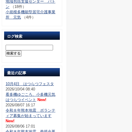
地域包括支援センター バト
ン
（18件）
小規模多機能型居宅介護事業
所 元気
（4件）
ログ検索
最近の記事
10月4日 はつらつフェスタ
2026/10/04 08:40
看多機ゆごころ、小多機元気
はつらつイベント
New!
2026/08/07 16:17
令和８年熊本地震 ボランテ
ィア募集が始まっています
New!
2026/08/06 17:01
令和８年熊本地震 義援金募