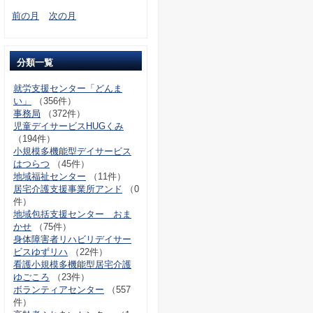
前の月
次の月
分類一覧
就労支援センター「どんま
い」
（356件）
事務局
（372件）
児童デイサービスHUGくみ
（194件）
小規模多機能型デイサービス
はつらつ
（45件）
地域福祉センター
（11件）
居宅介護支援事業所アンド
（0
件）
地域包括支援センター おま
かせ
（75件）
身体障害者リハビリデイサー
ビスゆずリハ
（22件）
看護小規模多機能型居宅介護
ゆごころ
（23件）
ボランティアセンター
（557
件）