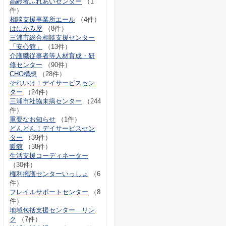
高齢者ふれあいセンター
（1
件）
相談支援事業所エール
（4件）
はにかみ屋
（8件）
三浦市総合相談支援センター
「安心館」
（13件）
介護職従事者等人材育成・研
修センター
（90件）
CHO構想
（28件）
それいけ！デイサービスセン
ター
（24件）
三浦市社協未病センター
（244
件）
重要なお知らせ
（1件）
どんどん！デイサービスセン
ター
（39件）
暖館
（38件）
生活支援コーディネーター
（30件）
権利擁護センターいっしょ
（6
件）
フレイルサポートセンター
（8
件）
地域包括支援センター リン
ク
（7件）