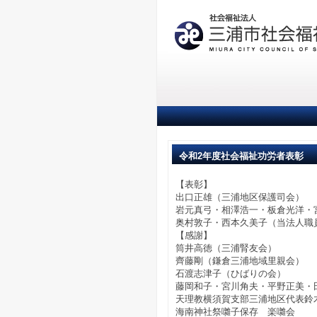
令和2年度社会福祉功労者表彰
【表彰】
出口正雄（三浦地区保護司会）
岩元真弓・相澤浩一・板倉光洋・
奥村敦子・西本久美子（当法人職
【感謝】
筒井高徳（三浦腎友会）
齊藤剛（鎌倉三浦地域里親会）
石渡志津子（ひばりの会）
藤岡和子・宮川角夫・平野正美・
天理教横須賀支部三浦地区代表鈴
海南神社祭囃子保存 楽囃会