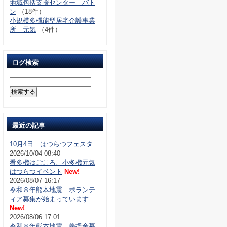
地域包括支援センター バト
ン
（18件）
小規模多機能型居宅介護事業
所 元気
（4件）
ログ検索
最近の記事
10月4日 はつらつフェスタ
2026/10/04 08:40
看多機ゆごころ、小多機元気
はつらつイベント
New!
2026/08/07 16:17
令和８年熊本地震 ボランテ
ィア募集が始まっています
New!
2026/08/06 17:01
令和８年熊本地震 義援金募