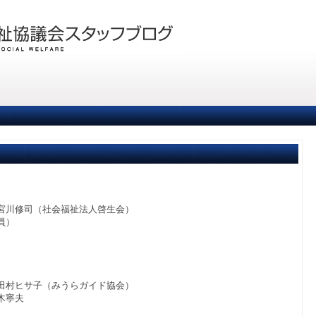
宮川修司（社会福祉法人啓生会）
員）
田村ヒサ子（みうらガイド協会）
木寧夫