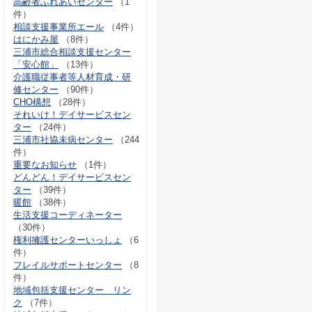
高齢者ふれあいセンター
（1
件）
相談支援事業所エール
（4件）
はにかみ屋
（8件）
三浦市総合相談支援センター
「安心館」
（13件）
介護職従事者等人材育成・研
修センター
（90件）
CHO構想
（28件）
それいけ！デイサービスセン
ター
（24件）
三浦市社協未病センター
（244
件）
重要なお知らせ
（1件）
どんどん！デイサービスセン
ター
（39件）
暖館
（38件）
生活支援コーディネーター
（30件）
権利擁護センターいっしょ
（6
件）
フレイルサポートセンター
（8
件）
地域包括支援センター リン
ク
（7件）