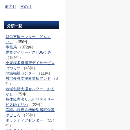
前の月
次の月
分類一覧
就労支援センター「どんま
い」
（356件）
事務局
（372件）
児童デイサービスHUGくみ
（194件）
小規模多機能型デイサービス
はつらつ
（45件）
地域福祉センター
（11件）
居宅介護支援事業所アンド
（0
件）
地域包括支援センター おま
かせ
（75件）
身体障害者リハビリデイサー
ビスゆずリハ
（22件）
看護小規模多機能型居宅介護
ゆごころ
（23件）
ボランティアセンター
（557
件）