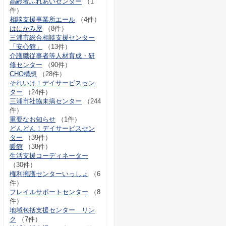
高齢者ふれあいセンター
（1
件）
相談支援事業所エール
（4件）
はにかみ屋
（8件）
三浦市総合相談支援センター
「安心館」
（13件）
介護職従事者等人材育成・研
修センター
（90件）
CHO構想
（28件）
それいけ！デイサービスセン
ター
（24件）
三浦市社協未病センター
（244
件）
重要なお知らせ
（1件）
どんどん！デイサービスセン
ター
（39件）
暖館
（38件）
生活支援コーディネーター
（30件）
権利擁護センターいっしょ
（6
件）
フレイルサポートセンター
（8
件）
地域包括支援センター リン
ク
（7件）