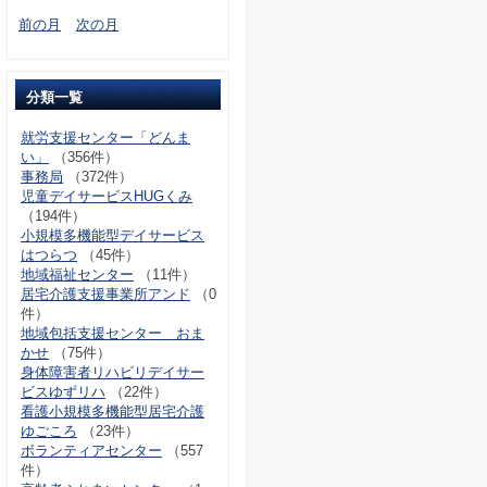
前の月
次の月
分類一覧
就労支援センター「どんま
い」
（356件）
事務局
（372件）
児童デイサービスHUGくみ
（194件）
小規模多機能型デイサービス
はつらつ
（45件）
地域福祉センター
（11件）
居宅介護支援事業所アンド
（0
件）
地域包括支援センター おま
かせ
（75件）
身体障害者リハビリデイサー
ビスゆずリハ
（22件）
看護小規模多機能型居宅介護
ゆごころ
（23件）
ボランティアセンター
（557
件）