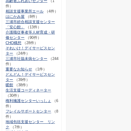
高齢者ふれあいセンター
（1
件）
相談支援事業所エール
（4件）
はにかみ屋
（8件）
三浦市総合相談支援センター
「安心館」
（13件）
介護職従事者等人材育成・研
修センター
（90件）
CHO構想
（28件）
それいけ！デイサービスセン
ター
（24件）
三浦市社協未病センター
（244
件）
重要なお知らせ
（1件）
どんどん！デイサービスセン
ター
（39件）
暖館
（38件）
生活支援コーディネーター
（30件）
権利擁護センターいっしょ
（6
件）
フレイルサポートセンター
（8
件）
地域包括支援センター リン
ク
（7件）