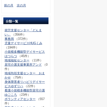
前の月
次の月
分類一覧
就労支援センター「どんま
い」
（356件）
事務局
（372件）
児童デイサービスHUGくみ
（194件）
小規模多機能型デイサービス
はつらつ
（45件）
地域福祉センター
（11件）
居宅介護支援事業所アンド
（0
件）
地域包括支援センター おま
かせ
（75件）
身体障害者リハビリデイサー
ビスゆずリハ
（22件）
看護小規模多機能型居宅介護
ゆごころ
（23件）
ボランティアセンター
（557
件）