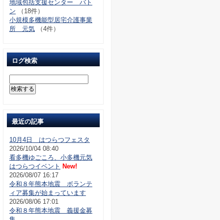
地域包括支援センター バト
ン
（18件）
小規模多機能型居宅介護事業
所 元気
（4件）
ログ検索
最近の記事
10月4日 はつらつフェスタ
2026/10/04 08:40
看多機ゆごころ、小多機元気
はつらつイベント
New!
2026/08/07 16:17
令和８年熊本地震 ボランテ
ィア募集が始まっています
2026/08/06 17:01
令和８年熊本地震 義援金募
集