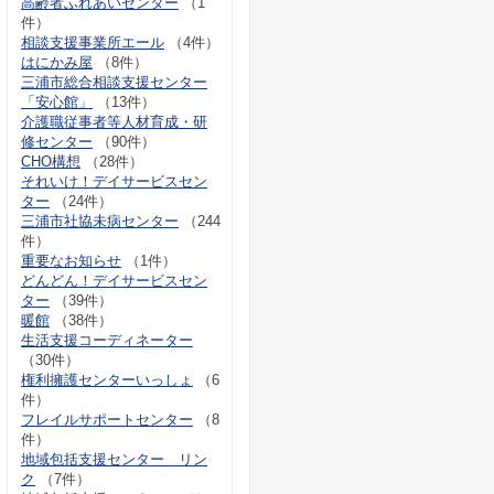
高齢者ふれあいセンター
（1
件）
相談支援事業所エール
（4件）
はにかみ屋
（8件）
三浦市総合相談支援センター
「安心館」
（13件）
介護職従事者等人材育成・研
修センター
（90件）
CHO構想
（28件）
それいけ！デイサービスセン
ター
（24件）
三浦市社協未病センター
（244
件）
重要なお知らせ
（1件）
どんどん！デイサービスセン
ター
（39件）
暖館
（38件）
生活支援コーディネーター
（30件）
権利擁護センターいっしょ
（6
件）
フレイルサポートセンター
（8
件）
地域包括支援センター リン
ク
（7件）