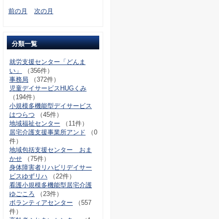
前の月
次の月
分類一覧
就労支援センター「どんま
い」
（356件）
事務局
（372件）
児童デイサービスHUGくみ
（194件）
小規模多機能型デイサービス
はつらつ
（45件）
地域福祉センター
（11件）
居宅介護支援事業所アンド
（0
件）
地域包括支援センター おま
かせ
（75件）
身体障害者リハビリデイサー
ビスゆずリハ
（22件）
看護小規模多機能型居宅介護
ゆごころ
（23件）
ボランティアセンター
（557
件）