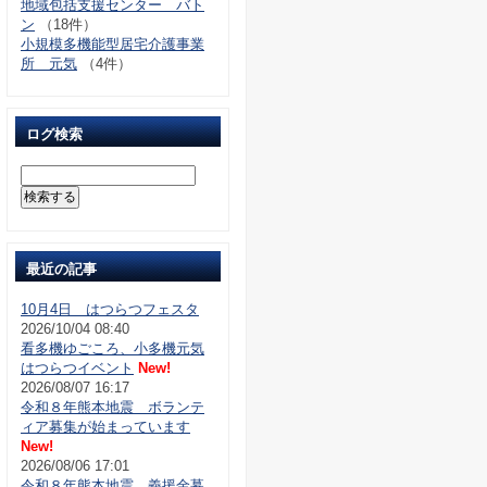
地域包括支援センター バト
ン
（18件）
小規模多機能型居宅介護事業
所 元気
（4件）
ログ検索
最近の記事
10月4日 はつらつフェスタ
2026/10/04 08:40
看多機ゆごころ、小多機元気
はつらつイベント
New!
2026/08/07 16:17
令和８年熊本地震 ボランテ
ィア募集が始まっています
New!
2026/08/06 17:01
令和８年熊本地震 義援金募