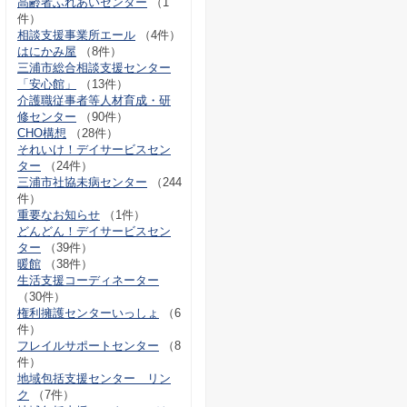
高齢者ふれあいセンター
（1
件）
相談支援事業所エール
（4件）
はにかみ屋
（8件）
三浦市総合相談支援センター
「安心館」
（13件）
介護職従事者等人材育成・研
修センター
（90件）
CHO構想
（28件）
それいけ！デイサービスセン
ター
（24件）
三浦市社協未病センター
（244
件）
重要なお知らせ
（1件）
どんどん！デイサービスセン
ター
（39件）
暖館
（38件）
生活支援コーディネーター
（30件）
権利擁護センターいっしょ
（6
件）
フレイルサポートセンター
（8
件）
地域包括支援センター リン
ク
（7件）