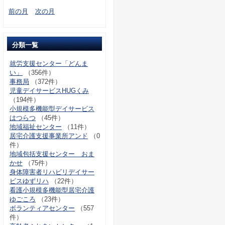
前の月
次の月
分類一覧
就労支援センター「どんま
い」
（356件）
事務局
（372件）
児童デイサービスHUGくみ
（194件）
小規模多機能型デイサービス
はつらつ
（45件）
地域福祉センター
（11件）
居宅介護支援事業所アンド
（0
件）
地域包括支援センター おま
かせ
（75件）
身体障害者リハビリデイサー
ビスゆずリハ
（22件）
看護小規模多機能型居宅介護
ゆごころ
（23件）
ボランティアセンター
（557
件）