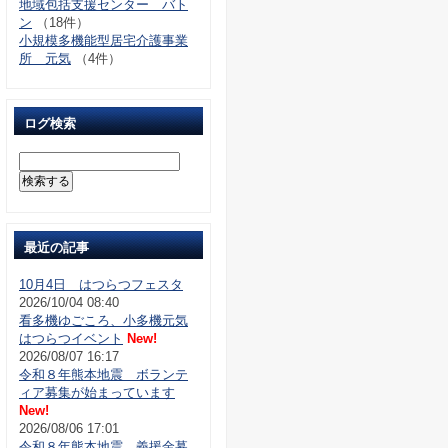
地域包括支援センター バト
ン
（18件）
小規模多機能型居宅介護事業
所 元気
（4件）
ログ検索
最近の記事
10月4日 はつらつフェスタ
2026/10/04 08:40
看多機ゆごころ、小多機元気
はつらつイベント
New!
2026/08/07 16:17
令和８年熊本地震 ボランテ
ィア募集が始まっています
New!
2026/08/06 17:01
令和８年熊本地震 義援金募