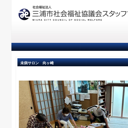
未病サロン 向ヶ崎