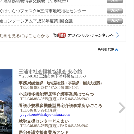
ティア連絡協議会情報交換会（活動報告）
つなぐはつらつフェスタin三浦市地域福祉センター
想推進コンソーシアム平成28年度第1回会議
動画を見るにはこちらから
三浦市社会福祉協議会 安心館
〒238-0102 三浦市南下浦町菊名1258-3
事務局
(総務課・地域福祉課・事業課・相談支援課)
TEL 046-888-7347 / FAX 046-889-1561
小規模多機能型居宅介護事業所はつらつ
TEL 046-888-9555(直通) / FAX 046-876-9940
看護小規模多機能型居宅介護事業所ゆごころ
TEL 046-876-9941(直通)
yugokoro@shakyo-miura.com
就労支援センターどんまい
TEL 046-888-7655(直通) / FAX 046-876-9942
居宅介護支援事業所アンド