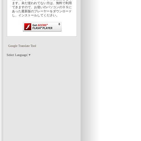
ます。未だ使われてない方は、無料で利用
できますので、お使いのパソコンのＯＳに
あった最新版のプレーヤーをダウンロード
し、インストールしてください。
Google Translate Tool
Select Language
▼
共生サービスセンター 暖館
どんどん！デイサービスセン
社会福祉法人 三浦市社会福祉協
社会福祉法人 三浦市社会福祉協
〒238-0225 三浦市三崎町小網代1369
〒238-0111 三浦市初声町下宮田601-
事務局長 / 総務課
人材育成・研修センター
TEL 046-854-5820 / FAX 046-854-5821
それいけ！デイサービス・ゆずリ
jimukyoku@shakyo-miura.com
jigyo@shakyo-miura.com
dondon@shakyo-miura.com
TEL 046-881-7770 / FAX 046-881-7772
地域福祉課 / ボランティアセンタ
就労支援センターどんまい
soreike@shakyo-miura.com
vol2@shakyo-miura.com
donmai@shakyo-miura.com
児童発達支援事業所HUGくみ
デイサービスはつらつ
児童発達支援事業所HUGくみ
TEL 046-876-8105（直通）
hatsuratsu@shakyo-miura.com
hugkumi@shakyo-miura.com
居宅介護支援事業所アンド
相談支援事業所エール
and@shakyo-miura.com
hanikamiya@shakyo-miura.com
地域包括支援センター おまかせ /
omakase@shakyo-miura.com