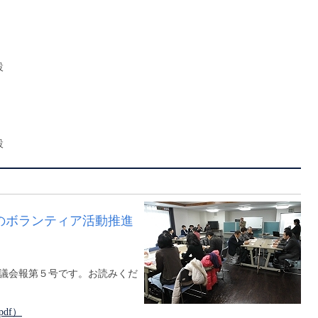
設
設
のボランティア活動推進
議会報第５号です。お読みくだ
df）