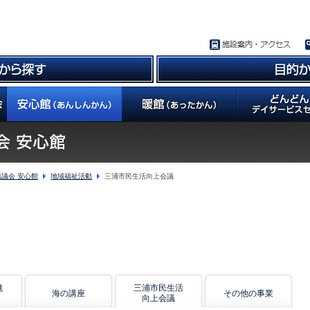
議会 安心館
地域福祉活動
三浦市民生活向上会議
進
三浦市民生活
海の講座
その他の事業
向上会議