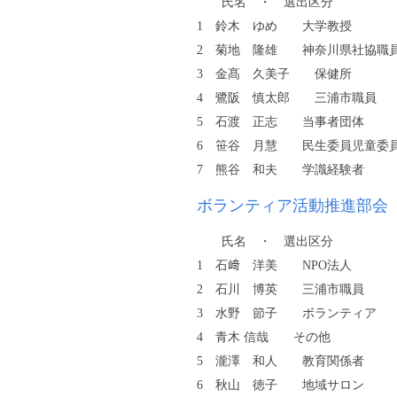
氏名 ・ 選出区分
1 鈴木 ゆめ 大学教授
2 菊地 隆雄 神奈川県社協職
3 金髙 久美子 保健所
4 鷺阪 慎太郎 三浦市職員
5 石渡 正志 当事者団体
6 笹谷 月慧 民生委員児童委
7 熊谷 和夫 学識経験者
ボランティア活動推進部会
氏名 ・ 選出区分
1 石﨑 洋美 NPO法人
2 石川 博英 三浦市職員
3 水野 節子 ボランティア
4 青木 信哉 その他
5 瀧澤 和人 教育関係者
6 秋山 徳子 地域サロン