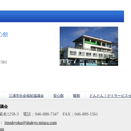
心館
1561
三浦市社会福祉協議会
安心館
暖館
どんどん！デイサービス
協議会
58-3 電話：046-888-7347 FAX：046-889-1561
：
jimukyoku@shakyo-miura.com
com