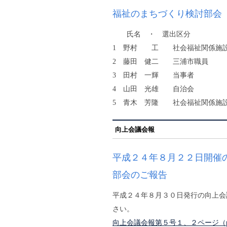
福祉のまちづくり検討部会
氏名 ・ 選出区分
1 野村 工 社会福祉関係施
2 藤田 健二 三浦市職員
3 田村 一輝 当事者
4 山田 光雄 自治会
5 青木 芳隆 社会福祉関係施
向上会議会報
平成２４年８月２２日開催
部会のご報告
平成２４年８月３０日発行の向上会
さい。
向上会議会報第５号１、２ページ（p