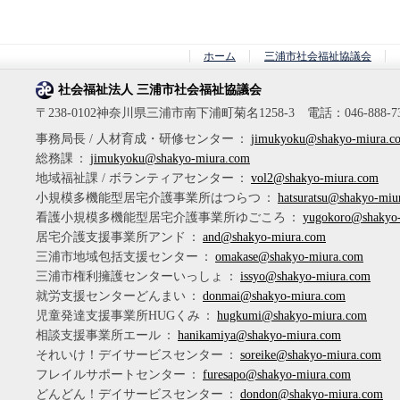
ホーム
三浦市社会福祉協議会
社会福祉法人 三浦市社会福祉協議会
〒238-0102神奈川県三浦市南下浦町菊名1258-3 電話：046-888-7347
事務局長 / 人材育成・研修センター
：
jimukyoku@shakyo-miura.c
総務課
：
jimukyoku@shakyo-miura.com
地域福祉課 / ボランティアセンター
：
vol2@shakyo-miura.com
小規模多機能型居宅介護事業所はつらつ
：
hatsuratsu@shakyo-miu
看護小規模多機能型居宅介護事業所ゆごころ
：
yugokoro@shakyo
居宅介護支援事業所アンド
：
and@shakyo-miura.com
三浦市地域包括支援センター
：
omakase@shakyo-miura.com
三浦市権利擁護センターいっしょ
：
issyo@shakyo-miura.com
就労支援センターどんまい
：
donmai@shakyo-miura.com
児童発達支援事業所HUGくみ
：
hugkumi@shakyo-miura.com
相談支援事業所エール
：
hanikamiya@shakyo-miura.com
それいけ！デイサービスセンター
：
soreike@shakyo-miura.com
フレイルサポートセンター
：
furesapo@shakyo-miura.com
どんどん！デイサービスセンター
：
dondon@shakyo-miura.com