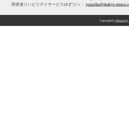
障害者リハビリデイサービスゆずリハ
：
yuzuriha@shakyo-miura.
Copyright(C)
MiuraCity C