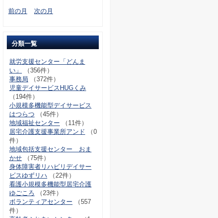
前の月
次の月
分類一覧
就労支援センター「どんま
い」
（356件）
事務局
（372件）
児童デイサービスHUGくみ
（194件）
小規模多機能型デイサービス
はつらつ
（45件）
地域福祉センター
（11件）
居宅介護支援事業所アンド
（0
件）
地域包括支援センター おま
かせ
（75件）
身体障害者リハビリデイサー
ビスゆずリハ
（22件）
看護小規模多機能型居宅介護
ゆごころ
（23件）
ボランティアセンター
（557
件）