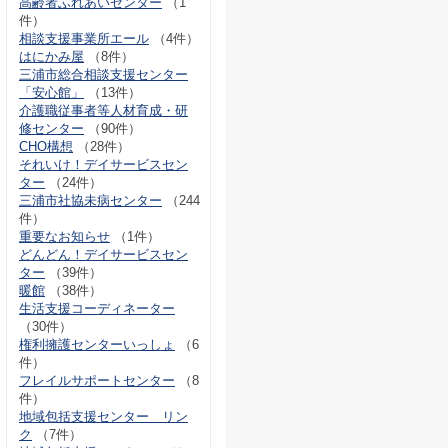
高齢者ふれあいセンター
（1
件）
相談支援事業所エール
（4件）
はにかみ屋
（8件）
三浦市総合相談支援センター
「安心館」
（13件）
介護職従事者等人材育成・研
修センター
（90件）
CHO構想
（28件）
それいけ！デイサービスセン
ター
（24件）
三浦市社協未病センター
（244
件）
重要なお知らせ
（1件）
どんどん！デイサービスセン
ター
（39件）
暖館
（38件）
生活支援コーディネーター
（30件）
権利擁護センターいっしょ
（6
件）
フレイルサポートセンター
（8
件）
地域包括支援センター リン
ク
（7件）