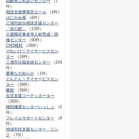
高齢者ふれあいセンター
（1
件）
相談支援事業所エール
（4件）
はにかみ屋
（8件）
三浦市総合相談支援センター
「安心館」
（13件）
介護職従事者等人材育成・研
修センター
（90件）
CHO構想
（28件）
それいけ！デイサービスセン
ター
（24件）
三浦市社協未病センター
（244
件）
重要なお知らせ
（1件）
どんどん！デイサービスセン
ター
（39件）
暖館
（38件）
生活支援コーディネーター
（30件）
権利擁護センターいっしょ
（6
件）
フレイルサポートセンター
（8
件）
地域包括支援センター リン
ク
（7件）