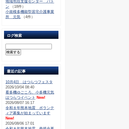
地域包括支援センター バト
ン
（18件）
小規模多機能型居宅介護事業
所 元気
（4件）
ログ検索
最近の記事
10月4日 はつらつフェスタ
2026/10/04 08:40
看多機ゆごころ、小多機元気
はつらつイベント
New!
2026/08/07 16:17
令和８年熊本地震 ボランテ
ィア募集が始まっています
New!
2026/08/06 17:01
令和８年熊本地震 義援金募