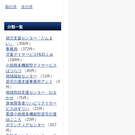
前の月
次の月
分類一覧
就労支援センター「どんま
い」
（356件）
事務局
（372件）
児童デイサービスHUGくみ
（194件）
小規模多機能型デイサービス
はつらつ
（45件）
地域福祉センター
（11件）
居宅介護支援事業所アンド
（0
件）
地域包括支援センター おま
かせ
（75件）
身体障害者リハビリデイサー
ビスゆずリハ
（22件）
看護小規模多機能型居宅介護
ゆごころ
（23件）
ボランティアセンター
（557
件）