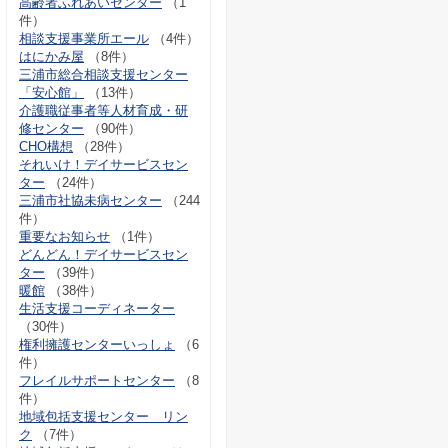
高齢者ふれあいセンター
（1
件）
相談支援事業所エール
（4件）
はにかみ屋
（8件）
三浦市総合相談支援センター
「安心館」
（13件）
介護職従事者等人材育成・研
修センター
（90件）
CHO構想
（28件）
それいけ！デイサービスセン
ター
（24件）
三浦市社協未病センター
（244
件）
重要なお知らせ
（1件）
どんどん！デイサービスセン
ター
（39件）
暖館
（38件）
生活支援コーディネーター
（30件）
権利擁護センターいっしょ
（6
件）
フレイルサポートセンター
（8
件）
地域包括支援センター リン
ク
（7件）