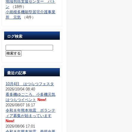
地域包括支援センター バト
ン
（18件）
小規模多機能型居宅介護事業
所 元気
（4件）
ログ検索
最近の記事
10月4日 はつらつフェスタ
2026/10/04 08:40
看多機ゆごころ、小多機元気
はつらつイベント
New!
2026/08/07 16:17
令和８年熊本地震 ボランテ
ィア募集が始まっています
New!
2026/08/06 17:01
令和８年熊本地震 義援金募