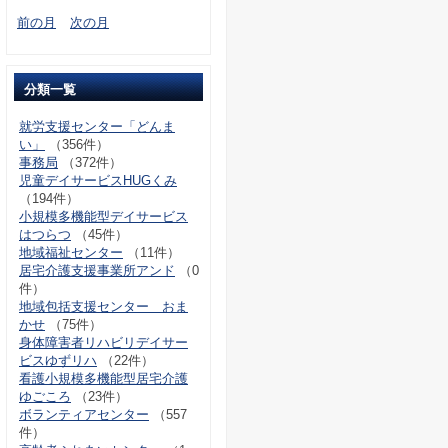
前の月
次の月
分類一覧
就労支援センター「どんま
い」
（356件）
事務局
（372件）
児童デイサービスHUGくみ
（194件）
小規模多機能型デイサービス
はつらつ
（45件）
地域福祉センター
（11件）
居宅介護支援事業所アンド
（0
件）
地域包括支援センター おま
かせ
（75件）
身体障害者リハビリデイサー
ビスゆずリハ
（22件）
看護小規模多機能型居宅介護
ゆごころ
（23件）
ボランティアセンター
（557
件）