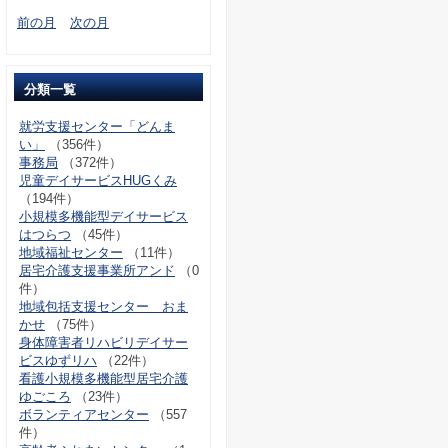
前の月
次の月
分類一覧
就労支援センター「どんま
い」
（356件）
事務局
（372件）
児童デイサービスHUGくみ
（194件）
小規模多機能型デイサービス
はつらつ
（45件）
地域福祉センター
（11件）
居宅介護支援事業所アンド
（0
件）
地域包括支援センター おま
かせ
（75件）
身体障害者リハビリデイサー
ビスゆずリハ
（22件）
看護小規模多機能型居宅介護
ゆごころ
（23件）
ボランティアセンター
（557
件）