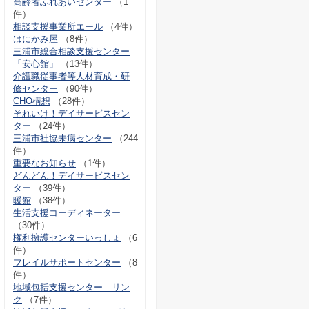
高齢者ふれあいセンター
（1
件）
相談支援事業所エール
（4件）
はにかみ屋
（8件）
三浦市総合相談支援センター
「安心館」
（13件）
介護職従事者等人材育成・研
修センター
（90件）
CHO構想
（28件）
それいけ！デイサービスセン
ター
（24件）
三浦市社協未病センター
（244
件）
重要なお知らせ
（1件）
どんどん！デイサービスセン
ター
（39件）
暖館
（38件）
生活支援コーディネーター
（30件）
権利擁護センターいっしょ
（6
件）
フレイルサポートセンター
（8
件）
地域包括支援センター リン
ク
（7件）