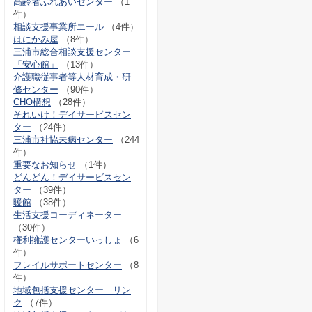
高齢者ふれあいセンター
（1
件）
相談支援事業所エール
（4件）
はにかみ屋
（8件）
三浦市総合相談支援センター
「安心館」
（13件）
介護職従事者等人材育成・研
修センター
（90件）
CHO構想
（28件）
それいけ！デイサービスセン
ター
（24件）
三浦市社協未病センター
（244
件）
重要なお知らせ
（1件）
どんどん！デイサービスセン
ター
（39件）
暖館
（38件）
生活支援コーディネーター
（30件）
権利擁護センターいっしょ
（6
件）
フレイルサポートセンター
（8
件）
地域包括支援センター リン
ク
（7件）