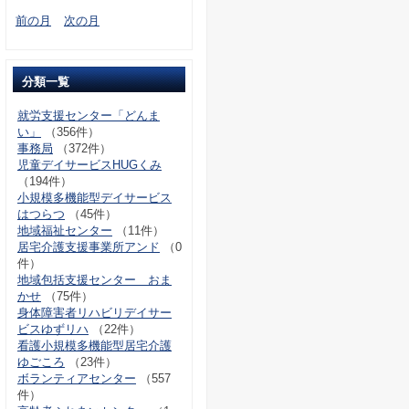
前の月
次の月
分類一覧
就労支援センター「どんま
い」
（356件）
事務局
（372件）
児童デイサービスHUGくみ
（194件）
小規模多機能型デイサービス
はつらつ
（45件）
地域福祉センター
（11件）
居宅介護支援事業所アンド
（0
件）
地域包括支援センター おま
かせ
（75件）
身体障害者リハビリデイサー
ビスゆずリハ
（22件）
看護小規模多機能型居宅介護
ゆごころ
（23件）
ボランティアセンター
（557
件）