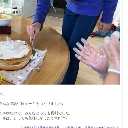
す。
みんなで誕生日ケーキをつくりました♪
て本物なので、みんなとっても真剣でした。
は、とっても美味しかったです(*^^*)
2018年12月11日(火)18時38分
この記事のURL
児童デイサービスHUGくみ