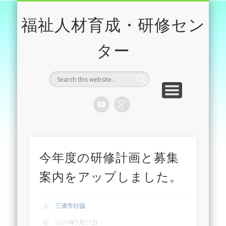
研修年間計画並びに参加申し込み
センター事業案内
出張研修
アクセス
福祉人材育成・研修セン
ター
今年度の研修計画と募集
案内をアップしました。
三浦市社協
2026年5月21日