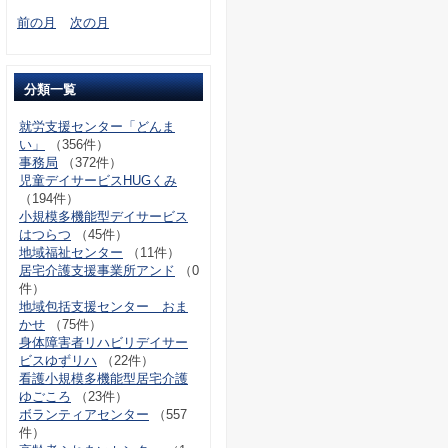
前の月
次の月
分類一覧
就労支援センター「どんま
い」
（356件）
事務局
（372件）
児童デイサービスHUGくみ
（194件）
小規模多機能型デイサービス
はつらつ
（45件）
地域福祉センター
（11件）
居宅介護支援事業所アンド
（0
件）
地域包括支援センター おま
かせ
（75件）
身体障害者リハビリデイサー
ビスゆずリハ
（22件）
看護小規模多機能型居宅介護
ゆごころ
（23件）
ボランティアセンター
（557
件）