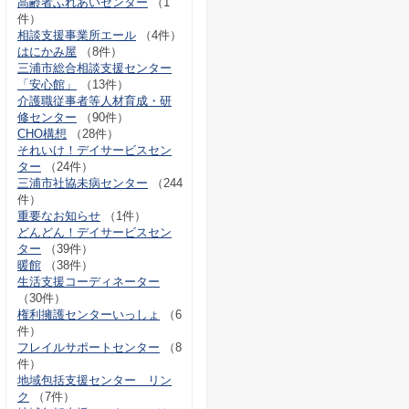
高齢者ふれあいセンター
（1
件）
相談支援事業所エール
（4件）
はにかみ屋
（8件）
三浦市総合相談支援センター
「安心館」
（13件）
介護職従事者等人材育成・研
修センター
（90件）
CHO構想
（28件）
それいけ！デイサービスセン
ター
（24件）
三浦市社協未病センター
（244
件）
重要なお知らせ
（1件）
どんどん！デイサービスセン
ター
（39件）
暖館
（38件）
生活支援コーディネーター
（30件）
権利擁護センターいっしょ
（6
件）
フレイルサポートセンター
（8
件）
地域包括支援センター リン
ク
（7件）