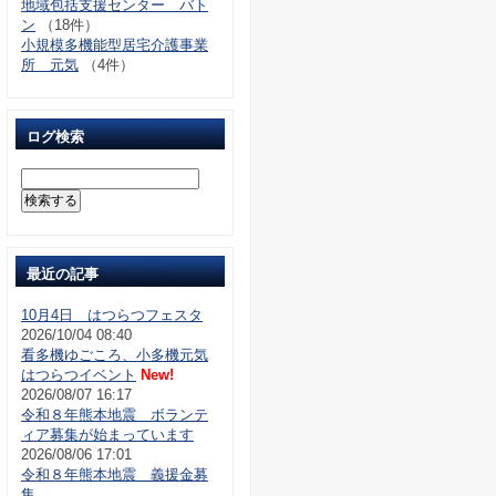
地域包括支援センター バト
ン
（18件）
小規模多機能型居宅介護事業
所 元気
（4件）
ログ検索
最近の記事
10月4日 はつらつフェスタ
2026/10/04 08:40
看多機ゆごころ、小多機元気
はつらつイベント
New!
2026/08/07 16:17
令和８年熊本地震 ボランテ
ィア募集が始まっています
2026/08/06 17:01
令和８年熊本地震 義援金募
集