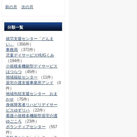
前の月
次の月
分類一覧
就労支援センター「どんま
い」
（356件）
事務局
（372件）
児童デイサービスHUGくみ
（194件）
小規模多機能型デイサービス
はつらつ
（45件）
地域福祉センター
（11件）
居宅介護支援事業所アンド
（0
件）
地域包括支援センター おま
かせ
（75件）
身体障害者リハビリデイサー
ビスゆずリハ
（22件）
看護小規模多機能型居宅介護
ゆごころ
（23件）
ボランティアセンター
（557
件）