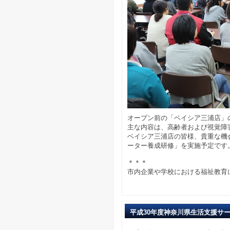
オープン前の「ベイシア三浦店」
主な内容は、高齢者および視覚障
ベイシア三浦店の皆様、貴重な機
ーター養成研修」を実施予定です
＊＊＊
市内企業や学校における福祉教育に関
平成30年度神奈川県生活支援サ