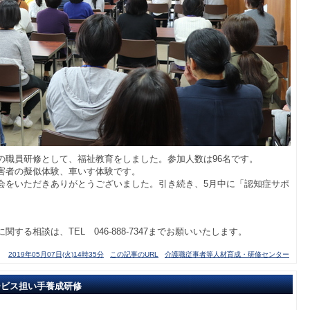
の職員研修として、福祉教育をしました。参加人数は96名です。
害者の擬似体験、車いす体験です。
会をいただきありがとうございました。引き続き、5月中に「認知症サポ
。
する相談は、TEL 046-888-7347までお願いいたします。
2019年05月07日(火)14時35分
この記事のURL
介護職従事者等人材育成・研修センター
ービス担い手養成研修