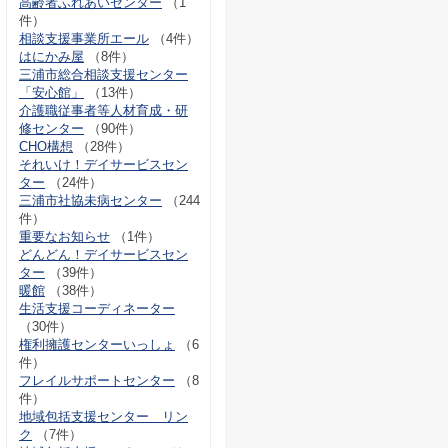
高齢者ふれあいセンター
（1
件）
相談支援事業所エール
（4件）
はにかみ屋
（8件）
三浦市総合相談支援センター
「安心館」
（13件）
介護職従事者等人材育成・研
修センター
（90件）
CHO構想
（28件）
それいけ！デイサービスセン
ター
（24件）
三浦市社協未病センター
（244
件）
重要なお知らせ
（1件）
どんどん！デイサービスセン
ター
（39件）
暖館
（38件）
生活支援コーディネーター
（30件）
権利擁護センターいっしょ
（6
件）
フレイルサポートセンター
（8
件）
地域包括支援センター リン
ク
（7件）