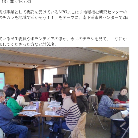
3：30～16：30
養成事業として委託を受けているNPOよこはま地域福祉研究センターの
のチカラを地域で活かそう！！」をテーマに、南下浦市民センターで2日
ている民生委員やボランティアのほか、今回のチラシを見て、「なにか
加してくださった方など計31名。